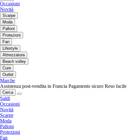
Occasioni
Novità
Scarpe
Moda
Palloni
Protezioni
Fan
Lifestyle
Attrezzatura
Beach volley
Cure
Outlet
Marche
Assistenza post-vendita in Francia
Pagamento sicuro
Reso facile
Cerca
Saldi
Occasioni
Novità
Scarpe
Moda
Palloni
Protezioni
Fan