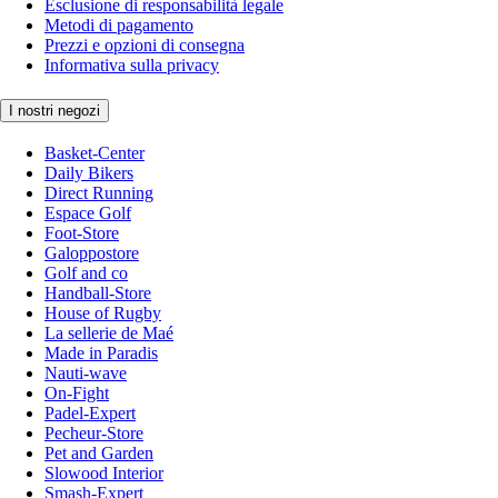
Esclusione di responsabilità legale
Metodi di pagamento
Prezzi e opzioni di consegna
Informativa sulla privacy
I nostri negozi
Basket-Center
Daily Bikers
Direct Running
Espace Golf
Foot-Store
Galoppostore
Golf and co
Handball-Store
House of Rugby
La sellerie de Maé
Made in Paradis
Nauti-wave
On-Fight
Padel-Expert
Pecheur-Store
Pet and Garden
Slowood Interior
Smash-Expert