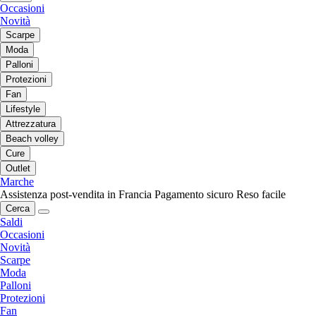
Occasioni
Novità
Scarpe
Moda
Palloni
Protezioni
Fan
Lifestyle
Attrezzatura
Beach volley
Cure
Outlet
Marche
Assistenza post-vendita in Francia
Pagamento sicuro
Reso facile
Cerca
Saldi
Occasioni
Novità
Scarpe
Moda
Palloni
Protezioni
Fan