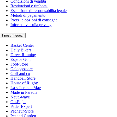
Condizioni di vendita
Restituzioni e rimborsi
Esclusione di responsabilità legale
Metodi di pagamento
Prezzi e opzioni di consegna
Informativa sulla privacy
I nostri negozi
Basket-Center
Daily Bikers
Direct Running
Espace Golf
Foot-Store
Galoppostore
Golf and co
Handball-Store
House of Rugby
La sellerie de Maé
Made in Paradis
Nauti-wave
On-Fight
Padel-Expert
Pecheur-Store
Pet and Garden