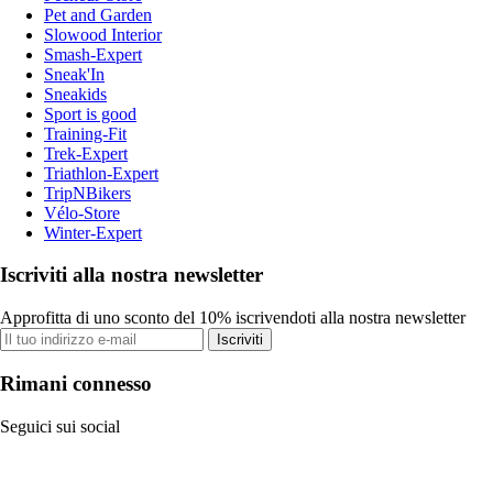
Pet and Garden
Slowood Interior
Smash-Expert
Sneak'In
Sneakids
Sport is good
Training-Fit
Trek-Expert
Triathlon-Expert
TripNBikers
Vélo-Store
Winter-Expert
Iscriviti alla nostra newsletter
Approfitta di uno sconto del 10% iscrivendoti alla nostra newsletter
Iscriviti
Rimani connesso
Seguici sui social