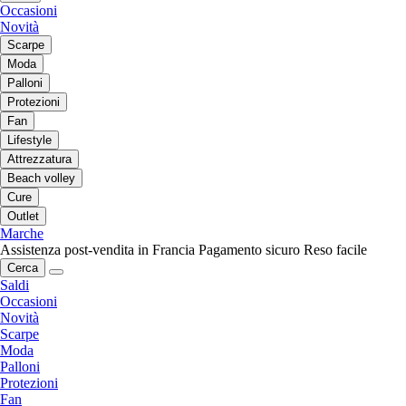
Occasioni
Novità
Scarpe
Moda
Palloni
Protezioni
Fan
Lifestyle
Attrezzatura
Beach volley
Cure
Outlet
Marche
Assistenza post-vendita in Francia
Pagamento sicuro
Reso facile
Cerca
Saldi
Occasioni
Novità
Scarpe
Moda
Palloni
Protezioni
Fan