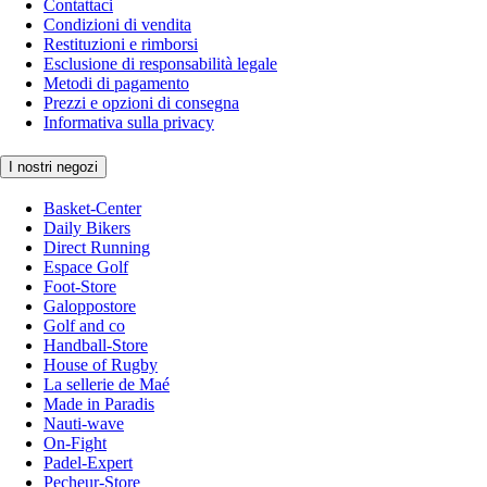
Contattaci
Condizioni di vendita
Restituzioni e rimborsi
Esclusione di responsabilità legale
Metodi di pagamento
Prezzi e opzioni di consegna
Informativa sulla privacy
I nostri negozi
Basket-Center
Daily Bikers
Direct Running
Espace Golf
Foot-Store
Galoppostore
Golf and co
Handball-Store
House of Rugby
La sellerie de Maé
Made in Paradis
Nauti-wave
On-Fight
Padel-Expert
Pecheur-Store