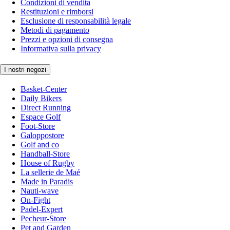
Condizioni di vendita
Restituzioni e rimborsi
Esclusione di responsabilità legale
Metodi di pagamento
Prezzi e opzioni di consegna
Informativa sulla privacy
I nostri negozi
Basket-Center
Daily Bikers
Direct Running
Espace Golf
Foot-Store
Galoppostore
Golf and co
Handball-Store
House of Rugby
La sellerie de Maé
Made in Paradis
Nauti-wave
On-Fight
Padel-Expert
Pecheur-Store
Pet and Garden