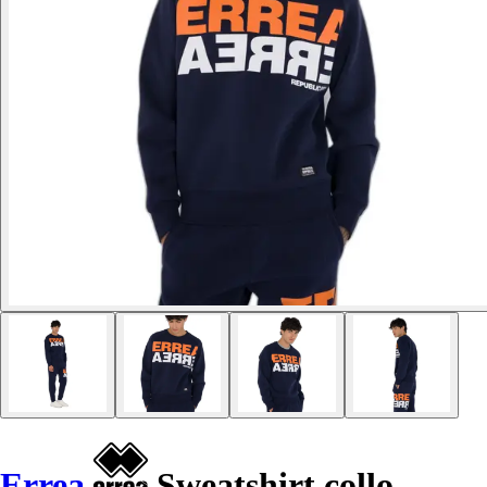
Errea
Sweatshirt collo