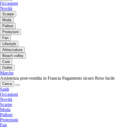
Occasioni
Novità
Scarpe
Moda
Palloni
Protezioni
Fan
Lifestyle
Attrezzatura
Beach volley
Cure
Outlet
Marche
Assistenza post-vendita in Francia
Pagamento sicuro
Reso facile
Cerca
Saldi
Occasioni
Novità
Scarpe
Moda
Palloni
Protezioni
Fan