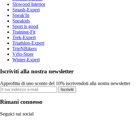
Slowood Interior
Smash-Expert
Sneak'In
Sneakids
Sport is good
Training-Fit
Trek-Expert
Triathlon-Expert
TripNBikers
Vélo-Store
Winter-Expert
Iscriviti alla nostra newsletter
Approfitta di uno sconto del 10% iscrivendoti alla nostra newsletter
Iscriviti
Rimani connesso
Seguici sui social