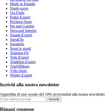
Made in Paradis
Nauti-wave
On-Fight
Padel-Expert
Pecheur-Store
Pet and Garden
Slowood Interior
Smash-Expert
Sneak'In
Sneakids
Sport is good
Training-Fit
Trek-Expert
Triathlon-Expert
TripNBikers
Vélo-Store
Winter-Expert
Iscriviti alla nostra newsletter
Approfitta di uno sconto del 10% iscrivendoti alla nostra newsletter
Iscriviti
Rimani connesso