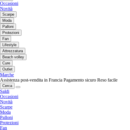
Occasioni
Novità
Scarpe
Moda
Palloni
Protezioni
Fan
Lifestyle
Attrezzatura
Beach volley
Cure
Outlet
Marche
Assistenza post-vendita in Francia
Pagamento sicuro
Reso facile
Cerca
Saldi
Occasioni
Novità
Scarpe
Moda
Palloni
Protezioni
Fan