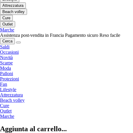
Attrezzatura
Beach volley
Cure
Outlet
Marche
Assistenza post-vendita in Francia
Pagamento sicuro
Reso facile
Cerca
Saldi
Occasioni
Novità
Scarpe
Moda
Palloni
Protezioni
Fan
Lifestyle
Attrezzatura
Beach volley
Cure
Outlet
Marche
Aggiunta al carrello...