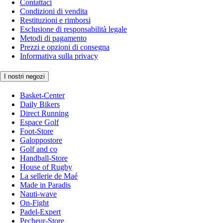
Contattaci
Condizioni di vendita
Restituzioni e rimborsi
Esclusione di responsabilità legale
Metodi di pagamento
Prezzi e opzioni di consegna
Informativa sulla privacy
I nostri negozi
Basket-Center
Daily Bikers
Direct Running
Espace Golf
Foot-Store
Galoppostore
Golf and co
Handball-Store
House of Rugby
La sellerie de Maé
Made in Paradis
Nauti-wave
On-Fight
Padel-Expert
Pecheur-Store