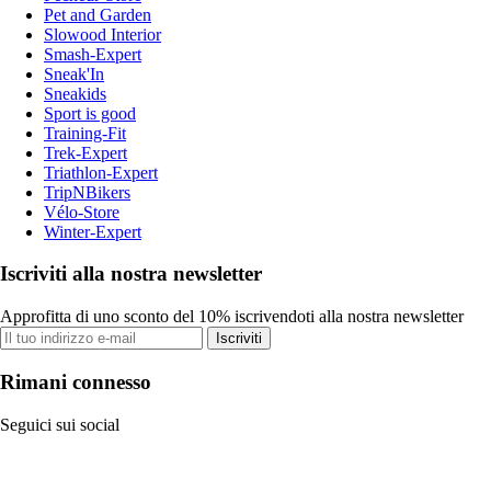
Pet and Garden
Slowood Interior
Smash-Expert
Sneak'In
Sneakids
Sport is good
Training-Fit
Trek-Expert
Triathlon-Expert
TripNBikers
Vélo-Store
Winter-Expert
Iscriviti alla nostra newsletter
Approfitta di uno sconto del 10% iscrivendoti alla nostra newsletter
Iscriviti
Rimani connesso
Seguici sui social