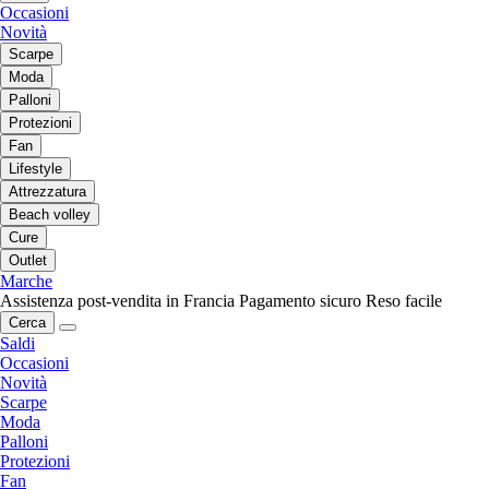
Occasioni
Novità
Scarpe
Moda
Palloni
Protezioni
Fan
Lifestyle
Attrezzatura
Beach volley
Cure
Outlet
Marche
Assistenza post-vendita in Francia
Pagamento sicuro
Reso facile
Cerca
Saldi
Occasioni
Novità
Scarpe
Moda
Palloni
Protezioni
Fan