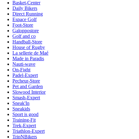
Basket-Center
Daily Bikers
Direct Running
Espace Golf
Foot-Store
Galoppostore
Golf and co
Handball-Store
House of Rugby
La sellerie de Maé
Made in Paradis
Nauti-wave
On-Fight
Padel-Expert
Pecheur-Store
Pet and Garden
Slowood Interior
Smash-Expert
Sneak'In
Sneakids
Sport is good
Training-Fit
Trek-Expert
Triathlon-Expert
TripNBikers