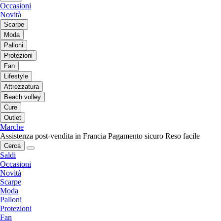
Occasioni
Novità
Scarpe
Moda
Palloni
Protezioni
Fan
Lifestyle
Attrezzatura
Beach volley
Cure
Outlet
Marche
Assistenza post-vendita in Francia
Pagamento sicuro
Reso facile
Cerca
Saldi
Occasioni
Novità
Scarpe
Moda
Palloni
Protezioni
Fan