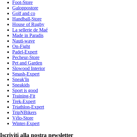
Foot-Store
Galoppostore
Golf and co
Handball-Store
House of Rugby
La sellerie de Maé
Made in Paradis
Nauti-wave
On-Fight
Padel-Expert
Pecheur-Store
Pet and Garden
Slowood Interior
Smash-Expert
Sneak'In
Sneakids
Sport is good
Training-Fit
Trek-Expert
Triathlon-Expert
TripNBikers
Vélo-Store
Winter-Expert
Iscriviti alla nostra newsletter