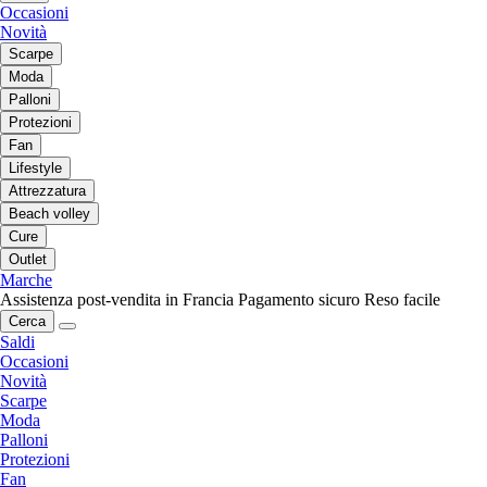
Occasioni
Novità
Scarpe
Moda
Palloni
Protezioni
Fan
Lifestyle
Attrezzatura
Beach volley
Cure
Outlet
Marche
Assistenza post-vendita in Francia
Pagamento sicuro
Reso facile
Cerca
Saldi
Occasioni
Novità
Scarpe
Moda
Palloni
Protezioni
Fan