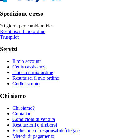
Spedizione e reso
30 giorni per cambiare idea
Restituisci il tuo ordine
Trustpilot
Servizi
Il mio account
Centro assistenza
Traccia il mio ordine
Restituisci il mio ordine
Codici sconto
Chi siamo
Chi siamo?
Contattaci
Condizioni di vendita
Restituzioni e rimborsi
Esclusione di responsabilità legale
Metodi di pagamento