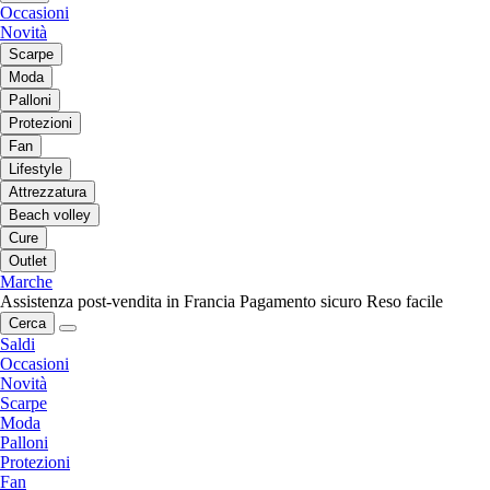
Occasioni
Novità
Scarpe
Moda
Palloni
Protezioni
Fan
Lifestyle
Attrezzatura
Beach volley
Cure
Outlet
Marche
Assistenza post-vendita in Francia
Pagamento sicuro
Reso facile
Cerca
Saldi
Occasioni
Novità
Scarpe
Moda
Palloni
Protezioni
Fan