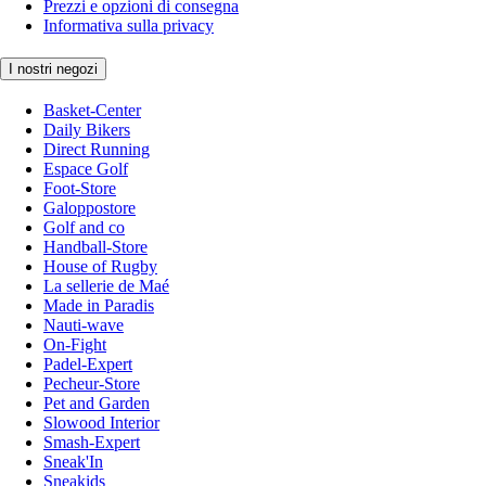
Prezzi e opzioni di consegna
Informativa sulla privacy
I nostri negozi
Basket-Center
Daily Bikers
Direct Running
Espace Golf
Foot-Store
Galoppostore
Golf and co
Handball-Store
House of Rugby
La sellerie de Maé
Made in Paradis
Nauti-wave
On-Fight
Padel-Expert
Pecheur-Store
Pet and Garden
Slowood Interior
Smash-Expert
Sneak'In
Sneakids