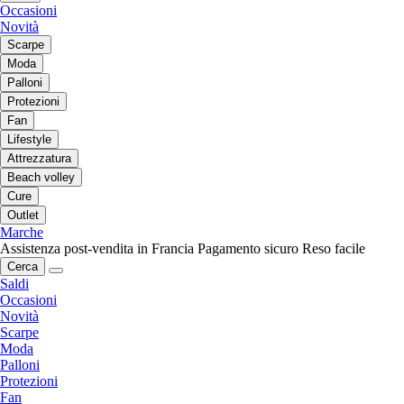
Occasioni
Novità
Scarpe
Moda
Palloni
Protezioni
Fan
Lifestyle
Attrezzatura
Beach volley
Cure
Outlet
Marche
Assistenza post-vendita in Francia
Pagamento sicuro
Reso facile
Cerca
Saldi
Occasioni
Novità
Scarpe
Moda
Palloni
Protezioni
Fan