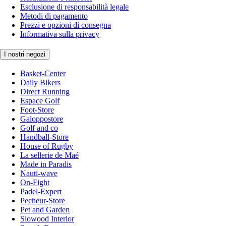
Esclusione di responsabilità legale
Metodi di pagamento
Prezzi e opzioni di consegna
Informativa sulla privacy
I nostri negozi
Basket-Center
Daily Bikers
Direct Running
Espace Golf
Foot-Store
Galoppostore
Golf and co
Handball-Store
House of Rugby
La sellerie de Maé
Made in Paradis
Nauti-wave
On-Fight
Padel-Expert
Pecheur-Store
Pet and Garden
Slowood Interior