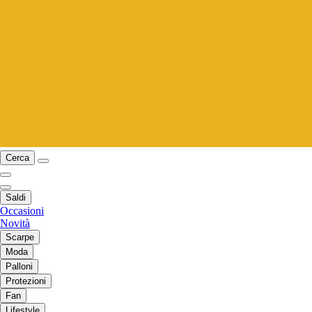
Cerca
Saldi
Occasioni
Novità
Scarpe
Moda
Palloni
Protezioni
Fan
Lifestyle