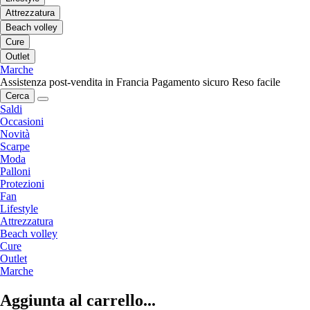
Attrezzatura
Beach volley
Cure
Outlet
Marche
Assistenza post-vendita in Francia
Pagamento sicuro
Reso facile
Cerca
Saldi
Occasioni
Novità
Scarpe
Moda
Palloni
Protezioni
Fan
Lifestyle
Attrezzatura
Beach volley
Cure
Outlet
Marche
Aggiunta al carrello...