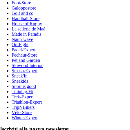
Foot-Store
Galoppostore
Golf and co
Handball-Store
House of Rugby
La sellerie de Maé
Made in Paradis
Nauti-wave
On-Fight
Padel-Expert
Pecheur-Store
Pet and Garden
Slowood Interior
Smash-Expert
Sneak'In
Sneakids
Sport is good
Training-Fit
Trek-Expert
Triathlon-Expert
TripNBikers
Vélo-Store
Winter-Expert
Iscriviti alla nostra newsletter