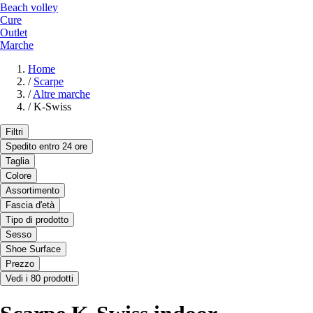
Beach volley
Cure
Outlet
Marche
Home
/
Scarpe
/
Altre marche
/
K-Swiss
Filtri
Spedito entro 24 ore
Taglia
Colore
Assortimento
Fascia d'età
Tipo di prodotto
Sesso
Shoe Surface
Prezzo
Vedi i 80 prodotti