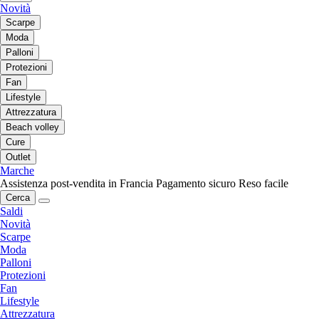
Novità
Scarpe
Moda
Palloni
Protezioni
Fan
Lifestyle
Attrezzatura
Beach volley
Cure
Outlet
Marche
Assistenza post-vendita in Francia
Pagamento sicuro
Reso facile
Cerca
Saldi
Novità
Scarpe
Moda
Palloni
Protezioni
Fan
Lifestyle
Attrezzatura