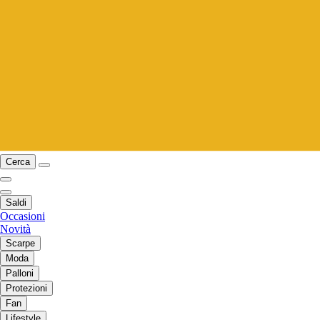
Cerca
Saldi
Occasioni
Novità
Scarpe
Moda
Palloni
Protezioni
Fan
Lifestyle