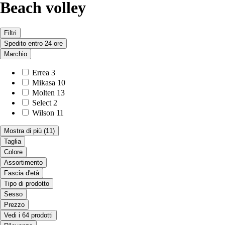
Beach volley
Filtri
Spedito entro 24 ore
Marchio
Errea
3
Mikasa
10
Molten
13
Select
2
Wilson
11
Mostra di più
(11)
Taglia
Colore
Assortimento
Fascia d'età
Tipo di prodotto
Sesso
Prezzo
Vedi i 64 prodotti