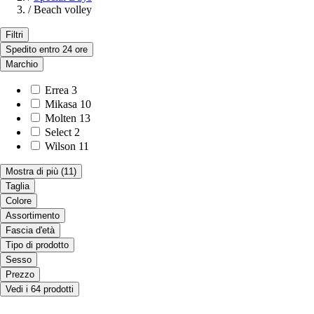
/
Beach volley
Filtri
Spedito entro 24 ore
Marchio
Errea
3
Mikasa
10
Molten
13
Select
2
Wilson
11
Mostra di più
(11)
Taglia
Colore
Assortimento
Fascia d'età
Tipo di prodotto
Sesso
Prezzo
Vedi i 64 prodotti