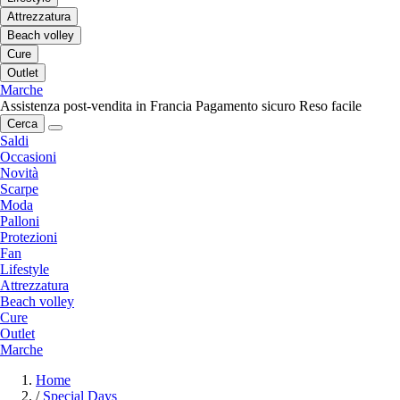
Attrezzatura
Beach volley
Cure
Outlet
Marche
Assistenza post-vendita in Francia
Pagamento sicuro
Reso facile
Cerca
Saldi
Occasioni
Novità
Scarpe
Moda
Palloni
Protezioni
Fan
Lifestyle
Attrezzatura
Beach volley
Cure
Outlet
Marche
Home
/
Special Days