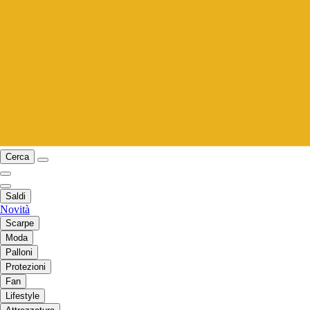
Cerca
Saldi
Novità
Scarpe
Moda
Palloni
Protezioni
Fan
Lifestyle