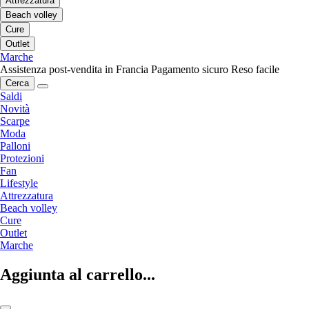
Attrezzatura
Beach volley
Cure
Outlet
Marche
Assistenza post-vendita in Francia
Pagamento sicuro
Reso facile
Cerca
Saldi
Novità
Scarpe
Moda
Palloni
Protezioni
Fan
Lifestyle
Attrezzatura
Beach volley
Cure
Outlet
Marche
Aggiunta al carrello...