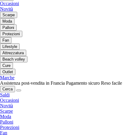
Occasioni
Novità
Scarpe
Moda
Palloni
Protezioni
Fan
Lifestyle
Attrezzatura
Beach volley
Cure
Outlet
Marche
Assistenza post-vendita in Francia
Pagamento sicuro
Reso facile
Cerca
Saldi
Occasioni
Novità
Scarpe
Moda
Palloni
Protezioni
Fan