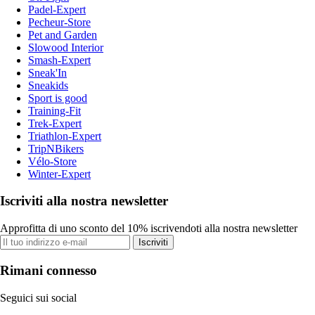
Padel-Expert
Pecheur-Store
Pet and Garden
Slowood Interior
Smash-Expert
Sneak'In
Sneakids
Sport is good
Training-Fit
Trek-Expert
Triathlon-Expert
TripNBikers
Vélo-Store
Winter-Expert
Iscriviti alla nostra newsletter
Approfitta di uno sconto del 10% iscrivendoti alla nostra newsletter
Iscriviti
Rimani connesso
Seguici sui social