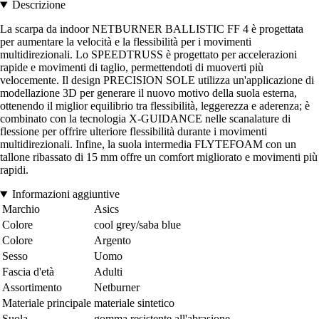
Descrizione
La scarpa da indoor NETBURNER BALLISTIC FF 4 è progettata
per aumentare la velocità e la flessibilità per i movimenti
multidirezionali. Lo SPEEDTRUSS è progettato per accelerazioni
rapide e movimenti di taglio, permettendoti di muoverti più
velocemente. Il design PRECISION SOLE utilizza un'applicazione di
modellazione 3D per generare il nuovo motivo della suola esterna,
ottenendo il miglior equilibrio tra flessibilità, leggerezza e aderenza; è
combinato con la tecnologia X-GUIDANCE nelle scanalature di
flessione per offrire ulteriore flessibilità durante i movimenti
multidirezionali. Infine, la suola intermedia FLYTEFOAM con un
tallone ribassato di 15 mm offre un comfort migliorato e movimenti più
rapidi.
Informazioni aggiuntive
Marchio
Asics
Colore
cool grey/saba blue
Colore
Argento
Sesso
Uomo
Fascia d'età
Adulti
Assortimento
Netburner
Materiale principale
materiale sintetico
Suola
gomma resistente all'abrasione