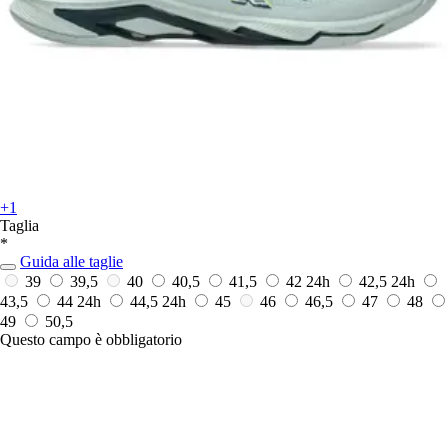
+1
Taglia
*
Guida alle taglie
39
39,5
40
40,5
41,5
42
24h
42,5
24h
43,5
44
24h
44,5
24h
45
46
46,5
47
48
49
50,5
Questo campo è obbligatorio