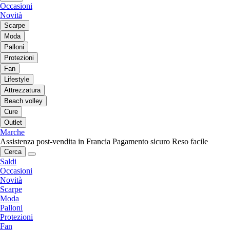
Occasioni
Novità
Scarpe
Moda
Palloni
Protezioni
Fan
Lifestyle
Attrezzatura
Beach volley
Cure
Outlet
Marche
Assistenza post-vendita in Francia
Pagamento sicuro
Reso facile
Cerca
Saldi
Occasioni
Novità
Scarpe
Moda
Palloni
Protezioni
Fan