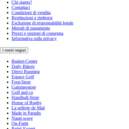
Chi siamo?
Contattaci
Condizioni di vendita
Restituzioni e rimborsi
Esclusione di responsabilità legale
Metodi di pagamento
Prezzi e opzioni di consegna
Informativa sulla privacy
I nostri negozi
Basket-Center
Daily Bikers
Direct Running
Espace Golf
Foot-Store
Galoppostore
Golf and co
Handball-Store
House of Rugby
La sellerie de Maé
Made in Paradis
Nauti-wave
On-Fight
Padel-Expert