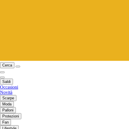
Cerca
Saldi
Occasioni
Novità
Scarpe
Moda
Palloni
Protezioni
Fan
Lifestyle