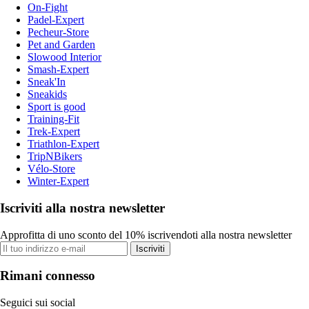
On-Fight
Padel-Expert
Pecheur-Store
Pet and Garden
Slowood Interior
Smash-Expert
Sneak'In
Sneakids
Sport is good
Training-Fit
Trek-Expert
Triathlon-Expert
TripNBikers
Vélo-Store
Winter-Expert
Iscriviti alla nostra newsletter
Approfitta di uno sconto del 10% iscrivendoti alla nostra newsletter
Iscriviti
Rimani connesso
Seguici sui social