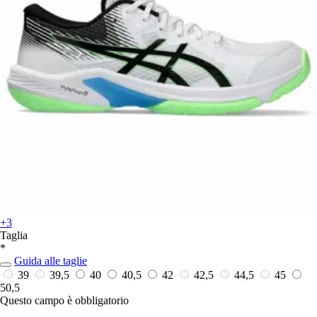
+3
Taglia
*
Guida alle taglie
39
39,5
40
40,5
42
42,5
44,5
45
50,5
Questo campo è obbligatorio