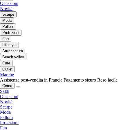
Occasioni
Novità
Scarpe
Moda
Palloni
Protezioni
Fan
Lifestyle
Attrezzatura
Beach volley
Cure
Outlet
Marche
Assistenza post-vendita in Francia
Pagamento sicuro
Reso facile
Cerca
Saldi
Occasioni
Novità
Scarpe
Moda
Palloni
Protezioni
Fan