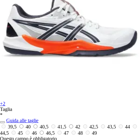
+2
Taglia
*
Guida alle taglie
39,5
40
40,5
41,5
42
42,5
43,5
44
44,5
45
46
46,5
47
48
49
Questo campo è obbligatorio