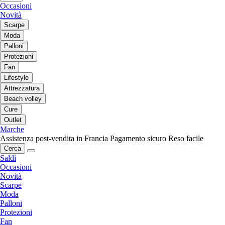
Occasioni
Novità
Scarpe
Moda
Palloni
Protezioni
Fan
Lifestyle
Attrezzatura
Beach volley
Cure
Outlet
Marche
Assistenza post-vendita in Francia
Pagamento sicuro
Reso facile
Cerca
Saldi
Occasioni
Novità
Scarpe
Moda
Palloni
Protezioni
Fan