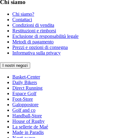
Chi siamo
Chi siamo?
Contattaci
Condizioni di vendita
Restituzioni e rimborsi
Esclusione di responsabilità legale
Metodi di pagamento
Prezzi e opzioni di consegna
Informativa sulla privacy
I nostri negozi
Basket-Center
Daily Bikers
Direct Running
Espace Golf
Foot-Store
Galoppostore
Golf and co
Handball-Store
House of Rugby
La sellerie de Maé
Made in Paradis
Nauti-wave