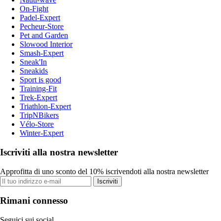
On-Fight
Padel-Expert
Pecheur-Store
Pet and Garden
Slowood Interior
Smash-Expert
Sneak'In
Sneakids
Sport is good
Training-Fit
Trek-Expert
Triathlon-Expert
TripNBikers
Vélo-Store
Winter-Expert
Iscriviti alla nostra newsletter
Approfitta di uno sconto del 10% iscrivendoti alla nostra newsletter
Iscriviti
Rimani connesso
Seguici sui social