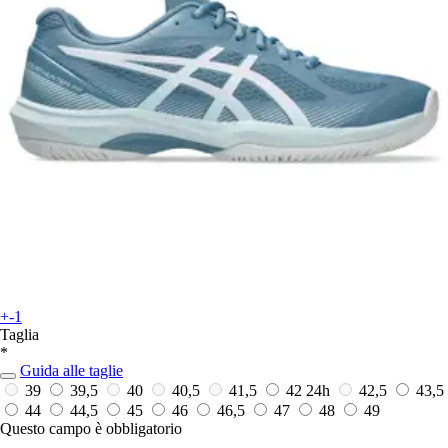
+-1
Taglia
*
Guida alle taglie
39
39,5
40
40,5
41,5
42
24h
42,5
43,5
44
44,5
45
46
46,5
47
48
49
Questo campo è obbligatorio