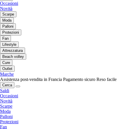
Occasioni
Novità
Scarpe
Moda
Palloni
Protezioni
Fan
Lifestyle
Attrezzatura
Beach volley
Cure
Outlet
Marche
Assistenza post-vendita in Francia
Pagamento sicuro
Reso facile
Cerca
Saldi
Occasioni
Novità
Scarpe
Moda
Palloni
Protezioni
Fan