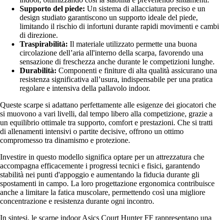
Supporto del piede:
Un sistema di allacciatura preciso e un
design studiato garantiscono un supporto ideale del piede,
limitando il rischio di infortuni durante rapidi movimenti e cambi
di direzione.
Traspirabilità:
Il materiale utilizzato permette una buona
circolazione dell’aria all'interno della scarpa, favorendo una
sensazione di freschezza anche durante le competizioni lunghe.
Durabilità:
Componenti e finiture di alta qualità assicurano una
resistenza significativa all’usura, indispensabile per una pratica
regolare e intensiva della pallavolo indoor.
Queste scarpe si adattano perfettamente alle esigenze dei giocatori che
si muovono a vari livelli, dal tempo libero alla competizione, grazie a
un equilibrio ottimale tra supporto, comfort e prestazioni. Che si tratti
di allenamenti intensivi o partite decisive, offrono un ottimo
compromesso tra dinamismo e protezione.
Investire in questo modello significa optare per un attrezzatura che
accompagna efficacemente i progressi tecnici e fisici, garantendo
stabilità nei punti d'appoggio e aumentando la fiducia durante gli
spostamenti in campo. La loro progettazione ergonomica contribuisce
anche a limitare la fatica muscolare, permettendo così una migliore
concentrazione e resistenza durante ogni incontro.
In sintesi, le scarpe indoor Asics Court Hunter FF rappresentano una