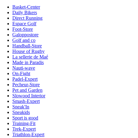
Basket-Center
Daily Bikers
Direct Running
Espace Golf
Foot-Store
Galoppostore
Golf and co
Handball-Store
House of Rugby
La sellerie de Maé
Made in Paradis
Nauti-wave
On-Fight
Padel-Expert
Pecheur-Store
Pet and Garden
Slowood Interior
Smash-Expert
Sneak'In
Sneakids
Sport is good
Training-Fit
Trek-Expert
Triathlon-Expert