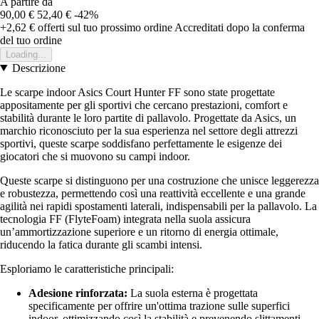
A partire da
90,00 €
52,40 €
-42%
+2,62 €
offerti sul tuo prossimo ordine
Accreditati dopo la conferma
del tuo ordine
Loading...
Descrizione
Le scarpe indoor Asics Court Hunter FF sono state progettate
appositamente per gli sportivi che cercano prestazioni, comfort e
stabilità durante le loro partite di pallavolo. Progettate da Asics, un
marchio riconosciuto per la sua esperienza nel settore degli attrezzi
sportivi, queste scarpe soddisfano perfettamente le esigenze dei
giocatori che si muovono su campi indoor.
Queste scarpe si distinguono per una costruzione che unisce leggerezza
e robustezza, permettendo così una reattività eccellente e una grande
agilità nei rapidi spostamenti laterali, indispensabili per la pallavolo. La
tecnologia FF (FlyteFoam) integrata nella suola assicura
un’ammortizzazione superiore e un ritorno di energia ottimale,
riducendo la fatica durante gli scambi intensi.
Esploriamo le caratteristiche principali:
Adesione rinforzata:
La suola esterna è progettata
specificamente per offrire un'ottima trazione sulle superfici
indoor, ottimizzando così la stabilità e prevenendo slittamenti.