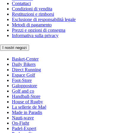
Contattaci
Condizioni di vendita
Restituzioni e rimborsi
Esclusione di responsabilità legale
Metodi di pagamento
Prezzi e opzioni di consegna
Informativa sulla privacy
I nostri negozi
Basket-Center
Daily Bikers
Direct Running
Espace Golf
Foot-Store
Galoppostore
Golf and co
Handball-Store
House of Rugby
La sellerie de Maé
Made in Paradis
Nauti-wave
On-Fight
Padel-Expert