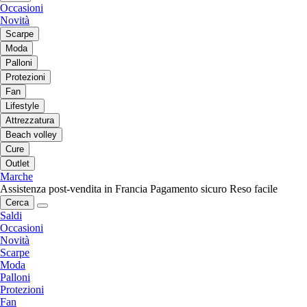
Occasioni
Novità
Scarpe
Moda
Palloni
Protezioni
Fan
Lifestyle
Attrezzatura
Beach volley
Cure
Outlet
Marche
Assistenza post-vendita in Francia
Pagamento sicuro
Reso facile
Cerca
Saldi
Occasioni
Novità
Scarpe
Moda
Palloni
Protezioni
Fan