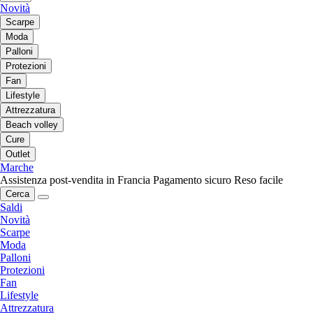
Novità
Scarpe
Moda
Palloni
Protezioni
Fan
Lifestyle
Attrezzatura
Beach volley
Cure
Outlet
Marche
Assistenza post-vendita in Francia
Pagamento sicuro
Reso facile
Cerca
Saldi
Novità
Scarpe
Moda
Palloni
Protezioni
Fan
Lifestyle
Attrezzatura