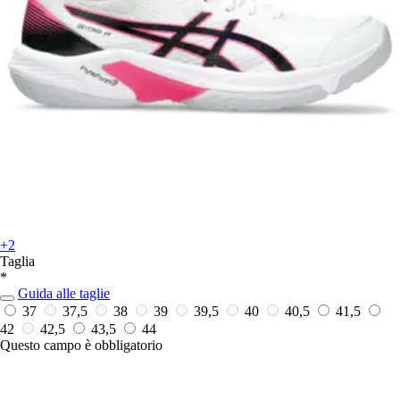
+2
Taglia
*
Guida alle taglie
37
37,5
38
39
39,5
40
40,5
41,5
42
42,5
43,5
44
Questo campo è obbligatorio