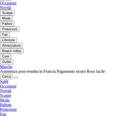
Occasioni
Novità
Scarpe
Moda
Palloni
Protezioni
Fan
Lifestyle
Attrezzatura
Beach volley
Cure
Outlet
Marche
Assistenza post-vendita in Francia
Pagamento sicuro
Reso facile
Cerca
Saldi
Occasioni
Novità
Scarpe
Moda
Palloni
Protezioni
Fan