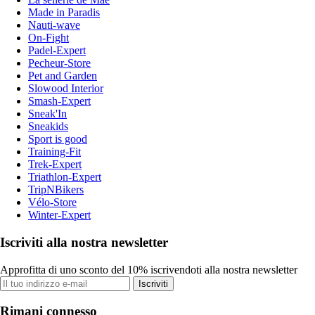
Made in Paradis
Nauti-wave
On-Fight
Padel-Expert
Pecheur-Store
Pet and Garden
Slowood Interior
Smash-Expert
Sneak'In
Sneakids
Sport is good
Training-Fit
Trek-Expert
Triathlon-Expert
TripNBikers
Vélo-Store
Winter-Expert
Iscriviti alla nostra newsletter
Approfitta di uno sconto del 10% iscrivendoti alla nostra newsletter
Iscriviti
Rimani connesso