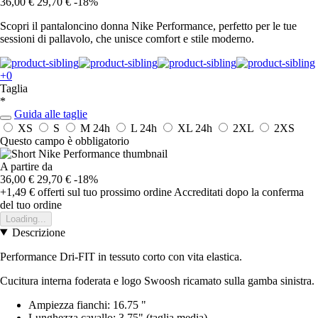
36,00 €
29,70 €
-18%
Scopri il pantaloncino donna Nike Performance, perfetto per le tue
sessioni di pallavolo, che unisce comfort e stile moderno.
+0
Taglia
*
Guida alle taglie
XS
S
M
24h
L
24h
XL
24h
2XL
2XS
Questo campo è obbligatorio
A partire da
36,00 €
29,70 €
-18%
+1,49 €
offerti sul tuo prossimo ordine
Accreditati dopo la conferma
del tuo ordine
Loading...
Descrizione
Performance Dri-FIT in tessuto corto con vita elastica.
Cucitura interna foderata e logo Swoosh ricamato sulla gamba sinistra.
Ampiezza fianchi: 16.75 "
Lunghezza cavallo: 3.75" (taglia media).