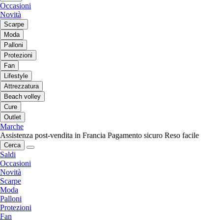
Occasioni
Novità
Scarpe
Moda
Palloni
Protezioni
Fan
Lifestyle
Attrezzatura
Beach volley
Cure
Outlet
Marche
Assistenza post-vendita in Francia
Pagamento sicuro
Reso facile
Cerca
Saldi
Occasioni
Novità
Scarpe
Moda
Palloni
Protezioni
Fan