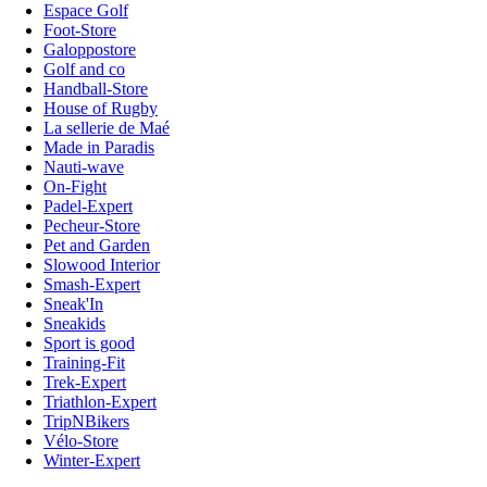
Espace Golf
Foot-Store
Galoppostore
Golf and co
Handball-Store
House of Rugby
La sellerie de Maé
Made in Paradis
Nauti-wave
On-Fight
Padel-Expert
Pecheur-Store
Pet and Garden
Slowood Interior
Smash-Expert
Sneak'In
Sneakids
Sport is good
Training-Fit
Trek-Expert
Triathlon-Expert
TripNBikers
Vélo-Store
Winter-Expert