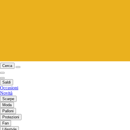
Cerca
Saldi
Occasioni
Novità
Scarpe
Moda
Palloni
Protezioni
Fan
Lifestyle