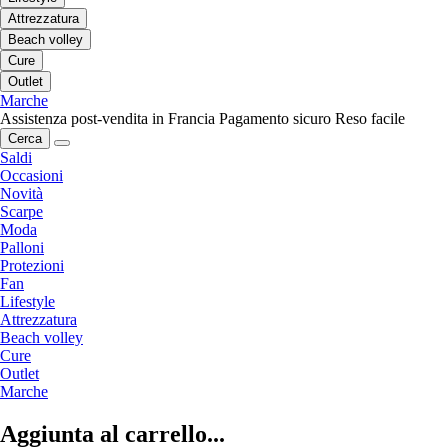
Attrezzatura
Beach volley
Cure
Outlet
Marche
Assistenza post-vendita in Francia
Pagamento sicuro
Reso facile
Cerca
Saldi
Occasioni
Novità
Scarpe
Moda
Palloni
Protezioni
Fan
Lifestyle
Attrezzatura
Beach volley
Cure
Outlet
Marche
Aggiunta al carrello...