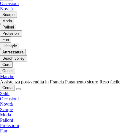
Occasioni
Novità
Scarpe
Moda
Palloni
Protezioni
Fan
Lifestyle
Attrezzatura
Beach volley
Cure
Outlet
Marche
Assistenza post-vendita in Francia
Pagamento sicuro
Reso facile
Cerca
Saldi
Occasioni
Novità
Scarpe
Moda
Palloni
Protezioni
Fan