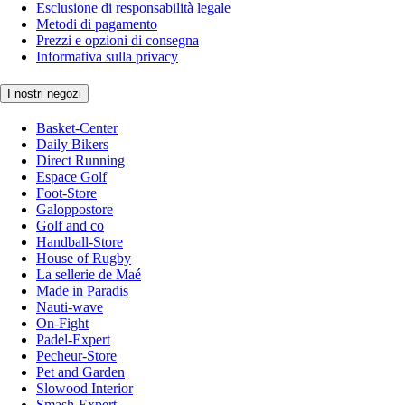
Esclusione di responsabilità legale
Metodi di pagamento
Prezzi e opzioni di consegna
Informativa sulla privacy
I nostri negozi
Basket-Center
Daily Bikers
Direct Running
Espace Golf
Foot-Store
Galoppostore
Golf and co
Handball-Store
House of Rugby
La sellerie de Maé
Made in Paradis
Nauti-wave
On-Fight
Padel-Expert
Pecheur-Store
Pet and Garden
Slowood Interior
Smash-Expert