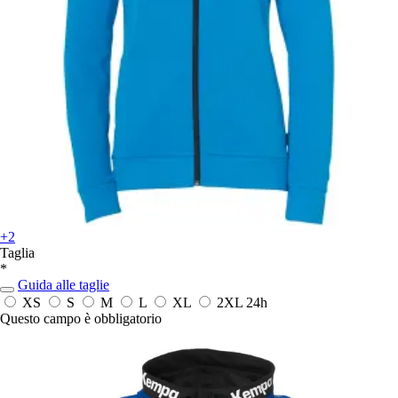
+2
Taglia
*
Guida alle taglie
XS
S
M
L
XL
2XL
24h
Questo campo è obbligatorio