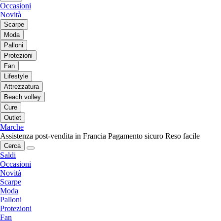
Occasioni
Novità
Scarpe
Moda
Palloni
Protezioni
Fan
Lifestyle
Attrezzatura
Beach volley
Cure
Outlet
Marche
Assistenza post-vendita in Francia
Pagamento sicuro
Reso facile
Cerca
Saldi
Occasioni
Novità
Scarpe
Moda
Palloni
Protezioni
Fan