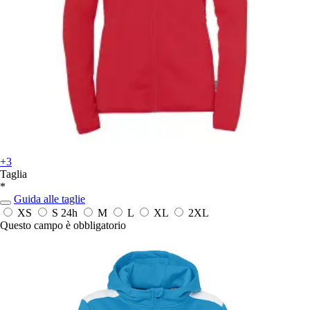
+3
Taglia
*
Guida alle taglie
XS
S
24h
M
L
XL
2XL
Questo campo è obbligatorio