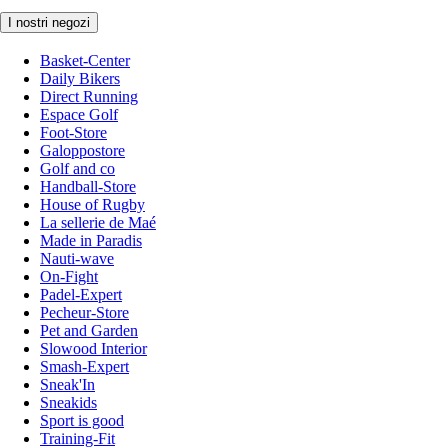
I nostri negozi
Basket-Center
Daily Bikers
Direct Running
Espace Golf
Foot-Store
Galoppostore
Golf and co
Handball-Store
House of Rugby
La sellerie de Maé
Made in Paradis
Nauti-wave
On-Fight
Padel-Expert
Pecheur-Store
Pet and Garden
Slowood Interior
Smash-Expert
Sneak'In
Sneakids
Sport is good
Training-Fit