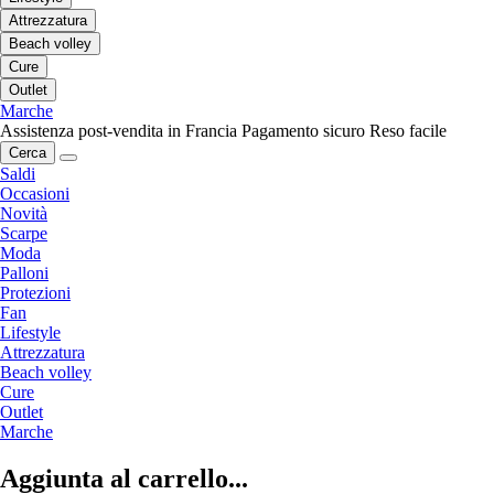
Attrezzatura
Beach volley
Cure
Outlet
Marche
Assistenza post-vendita in Francia
Pagamento sicuro
Reso facile
Cerca
Saldi
Occasioni
Novità
Scarpe
Moda
Palloni
Protezioni
Fan
Lifestyle
Attrezzatura
Beach volley
Cure
Outlet
Marche
Aggiunta al carrello...