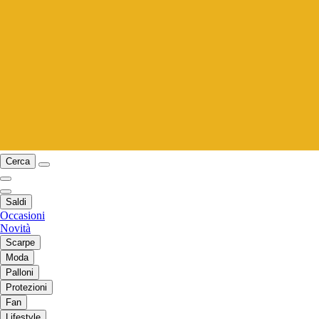
Cerca
Saldi
Occasioni
Novità
Scarpe
Moda
Palloni
Protezioni
Fan
Lifestyle