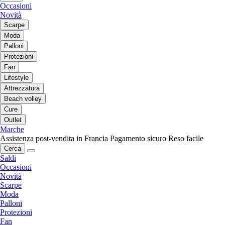
Occasioni
Novità
Scarpe
Moda
Palloni
Protezioni
Fan
Lifestyle
Attrezzatura
Beach volley
Cure
Outlet
Marche
Assistenza post-vendita in Francia
Pagamento sicuro
Reso facile
Cerca
Saldi
Occasioni
Novità
Scarpe
Moda
Palloni
Protezioni
Fan