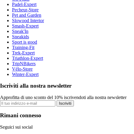
Padel-Expert
Pecheur-Store
Pet and Garden
Slowood Interior
Smash-Expert
Sneak'In
Sneakids
Sport is good
Training-Fit
Trek-Expert
Triathlon-Expert
TripNBikers
Vélo-Store
Winter-Expert
Iscriviti alla nostra newsletter
Approfitta di uno sconto del 10% iscrivendoti alla nostra newsletter
Iscriviti
Rimani connesso
Seguici sui social