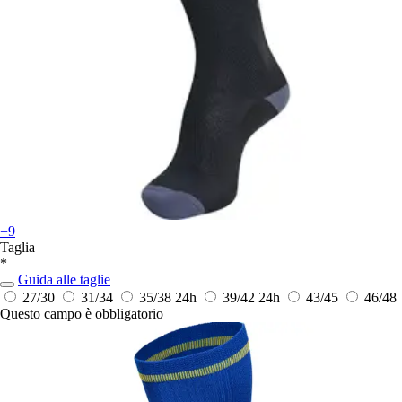
+9
Taglia
*
Guida alle taglie
27/30
31/34
35/38
24h
39/42
24h
43/45
46/48
Questo campo è obbligatorio