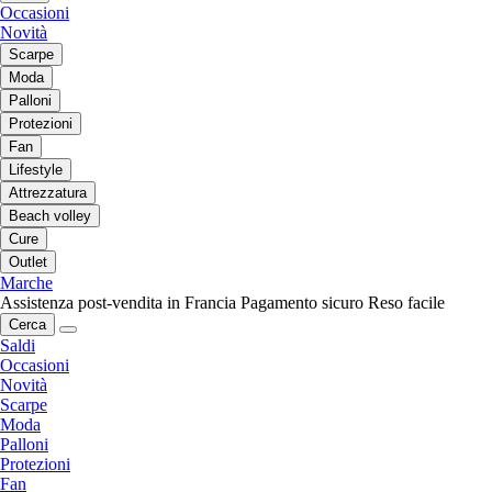
Occasioni
Novità
Scarpe
Moda
Palloni
Protezioni
Fan
Lifestyle
Attrezzatura
Beach volley
Cure
Outlet
Marche
Assistenza post-vendita in Francia
Pagamento sicuro
Reso facile
Cerca
Saldi
Occasioni
Novità
Scarpe
Moda
Palloni
Protezioni
Fan