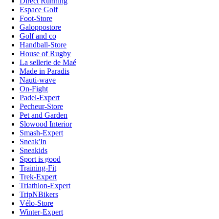
Direct Running
Espace Golf
Foot-Store
Galoppostore
Golf and co
Handball-Store
House of Rugby
La sellerie de Maé
Made in Paradis
Nauti-wave
On-Fight
Padel-Expert
Pecheur-Store
Pet and Garden
Slowood Interior
Smash-Expert
Sneak'In
Sneakids
Sport is good
Training-Fit
Trek-Expert
Triathlon-Expert
TripNBikers
Vélo-Store
Winter-Expert