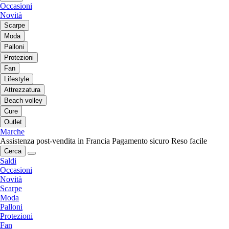
Occasioni
Novità
Scarpe
Moda
Palloni
Protezioni
Fan
Lifestyle
Attrezzatura
Beach volley
Cure
Outlet
Marche
Assistenza post-vendita in Francia
Pagamento sicuro
Reso facile
Cerca
Saldi
Occasioni
Novità
Scarpe
Moda
Palloni
Protezioni
Fan