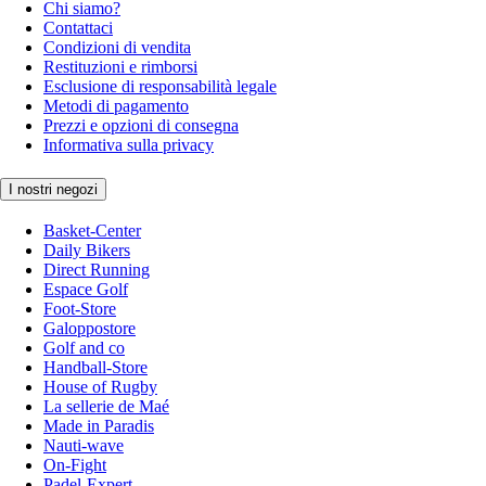
Chi siamo?
Contattaci
Condizioni di vendita
Restituzioni e rimborsi
Esclusione di responsabilità legale
Metodi di pagamento
Prezzi e opzioni di consegna
Informativa sulla privacy
I nostri negozi
Basket-Center
Daily Bikers
Direct Running
Espace Golf
Foot-Store
Galoppostore
Golf and co
Handball-Store
House of Rugby
La sellerie de Maé
Made in Paradis
Nauti-wave
On-Fight
Padel-Expert