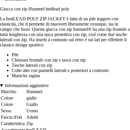
Giacca con zip Hummel hmllead poly
La hmlLEAD POLY ZIP JACKET è fatta di un pile leggero con
elasticità, che ti permette di muoverti liberamente ovunque, sia in
campo che fuori. Questa giacca con zip hummel® ha una zip frontale a
tutta lunghezza con una tasca protettiva con zip, così come due tasche
laterali con zip. Ha inserti a contrasto sul retro e sui lati per riflettere il
classico design sportivo.
Pile
Chiusura frontale con zip e tasca con zip
Tasche laterali con zip
Collo alto con pannelli laterali e posteriori a contrasto
Maniche raglan
Informazioni aggiuntive
Marchio
Hummel
Colore
giallo
Colore
Giallo
Sesso
Uomo
Fascia d'età
Adulti
Caratteristica
Zip
Assortimento
hmlLEAD