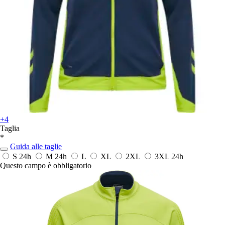
+4
Taglia
*
Guida alle taglie
S
24h
M
24h
L
XL
2XL
3XL
24h
Questo campo è obbligatorio