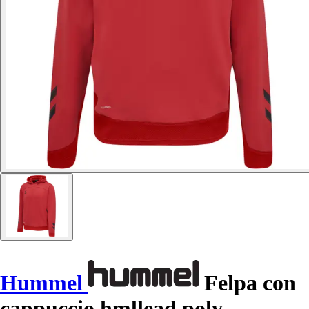
Hummel
Felpa con
cappuccio hmllead poly