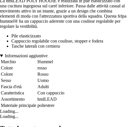
La hmlLEAD POLY HOODIE è realizzata in pile elasticizzato con
una cucitura ingegnosa sul carrè inferiore. Passa dalle attività casual al
movimento attivo in un istante, grazie a un design che combina
elementi di moda con l'attrezzatura sportiva della squadra. Questa felpa
hummel® ha un cappuccio aderente con una coulisse regolabile per
regolare la vestibilità.
Pile elasticizzato
Cappuccio regolabile con coulisse, stopper e fodera
Tasche laterali con cerniera
Informazioni aggiuntive
Marchio
Hummel
Colore
rosso
Colore
Rosso
Sesso
Uomo
Fascia d'età
Adulti
Caratteristica
Con cappuccio
Assortimento
hmlLEAD
Materiale principale
poliestere
Loading...
Loading...