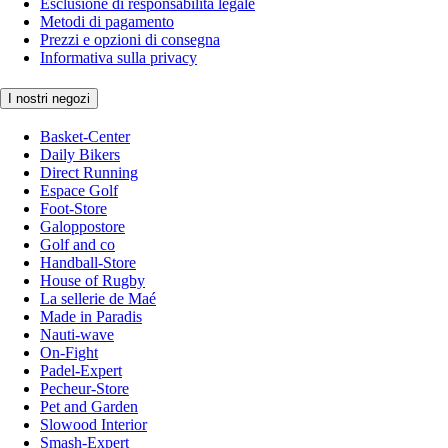
Esclusione di responsabilità legale
Metodi di pagamento
Prezzi e opzioni di consegna
Informativa sulla privacy
I nostri negozi
Basket-Center
Daily Bikers
Direct Running
Espace Golf
Foot-Store
Galoppostore
Golf and co
Handball-Store
House of Rugby
La sellerie de Maé
Made in Paradis
Nauti-wave
On-Fight
Padel-Expert
Pecheur-Store
Pet and Garden
Slowood Interior
Smash-Expert