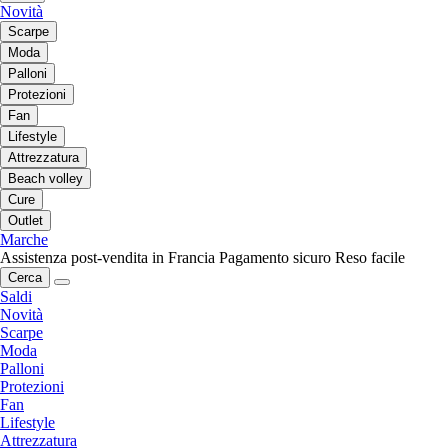
Novità
Scarpe
Moda
Palloni
Protezioni
Fan
Lifestyle
Attrezzatura
Beach volley
Cure
Outlet
Marche
Assistenza post-vendita in Francia
Pagamento sicuro
Reso facile
Cerca
Saldi
Novità
Scarpe
Moda
Palloni
Protezioni
Fan
Lifestyle
Attrezzatura