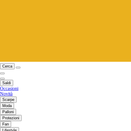
Cerca
Saldi
Occasioni
Novità
Scarpe
Moda
Palloni
Protezioni
Fan
Lifestyle