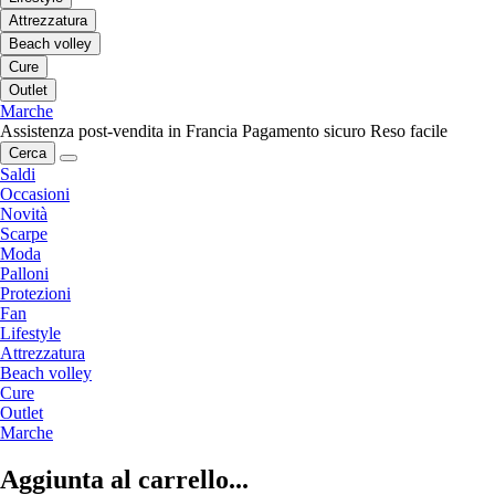
Attrezzatura
Beach volley
Cure
Outlet
Marche
Assistenza post-vendita in Francia
Pagamento sicuro
Reso facile
Cerca
Saldi
Occasioni
Novità
Scarpe
Moda
Palloni
Protezioni
Fan
Lifestyle
Attrezzatura
Beach volley
Cure
Outlet
Marche
Aggiunta al carrello...