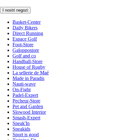
I nostri negozi
Basket-Center
Daily Bikers
Direct Running
Espace Golf
Foot-Store
Galoppostore
Golf and co
Handball-Store
House of Rugby
La sellerie de Maé
Made in Paradis
Nauti-wave
On-Fight
Padel-Expert
Pecheur-Store
Pet and Garden
Slowood Interior
Smash-Expert
Sneak'In
Sneakids
Sport is good