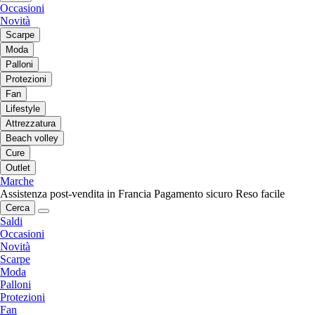
Occasioni
Novità
Scarpe
Moda
Palloni
Protezioni
Fan
Lifestyle
Attrezzatura
Beach volley
Cure
Outlet
Marche
Assistenza post-vendita in Francia
Pagamento sicuro
Reso facile
Cerca
Saldi
Occasioni
Novità
Scarpe
Moda
Palloni
Protezioni
Fan