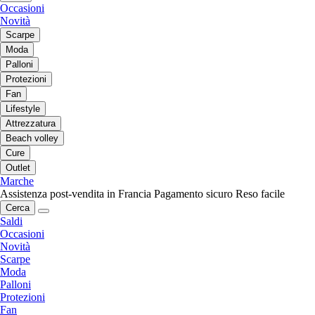
Occasioni
Novità
Scarpe
Moda
Palloni
Protezioni
Fan
Lifestyle
Attrezzatura
Beach volley
Cure
Outlet
Marche
Assistenza post-vendita in Francia
Pagamento sicuro
Reso facile
Cerca
Saldi
Occasioni
Novità
Scarpe
Moda
Palloni
Protezioni
Fan