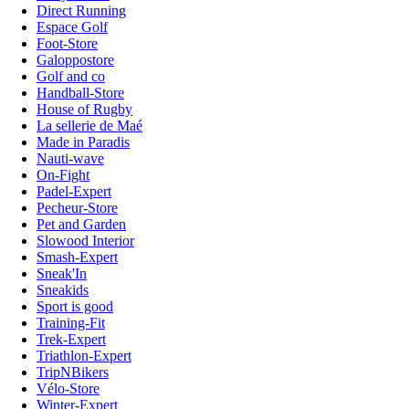
Direct Running
Espace Golf
Foot-Store
Galoppostore
Golf and co
Handball-Store
House of Rugby
La sellerie de Maé
Made in Paradis
Nauti-wave
On-Fight
Padel-Expert
Pecheur-Store
Pet and Garden
Slowood Interior
Smash-Expert
Sneak'In
Sneakids
Sport is good
Training-Fit
Trek-Expert
Triathlon-Expert
TripNBikers
Vélo-Store
Winter-Expert