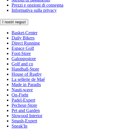
Prezzi e opzioni di consegna
Informativa sulla privacy
I nostri negozi
Basket-Center
Daily Bikers
Direct Running
Espace Golf
Foot-Store
Galoppostore
Golf and co
Handball-Store
House of Rugby
La sellerie de Maé
Made in Paradis
Nauti-wave
On-Fight
Padel-Expert
Pecheur-Store
Pet and Garden
Slowood Interior
Smash-Expert
Sneak'In