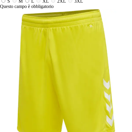
S
M
L
XL
2XL
3XL
Questo campo è obbligatorio