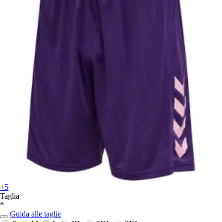
+5
Taglia
*
Guida alle taglie