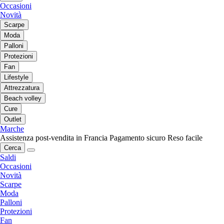
Occasioni
Novità
Scarpe
Moda
Palloni
Protezioni
Fan
Lifestyle
Attrezzatura
Beach volley
Cure
Outlet
Marche
Assistenza post-vendita in Francia
Pagamento sicuro
Reso facile
Cerca
Saldi
Occasioni
Novità
Scarpe
Moda
Palloni
Protezioni
Fan