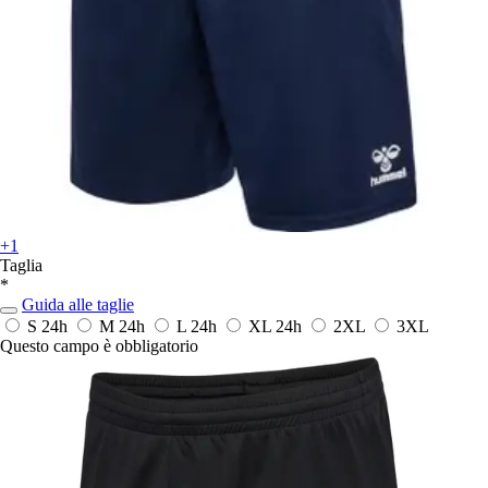
+1
Taglia
*
Guida alle taglie
S
24h
M
24h
L
24h
XL
24h
2XL
3XL
Questo campo è obbligatorio