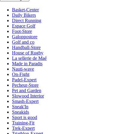
Basket-Center
Daily Bikers
Direct Running
Espace Golf
Foot-Store
Galoppostore
Golf and co
Handball-Store
House of Rugby
La sellerie de Maé
Made in Paradis
Nauti-wave
On-Fight
Padel-Expert
Pecheur-Store
Pet and Garden
Slowood Interior
Smash-Expert
Sneak'In
Sneakids
Sport is good
Training-Fit
Trek-Expert
Triathlon-Expert