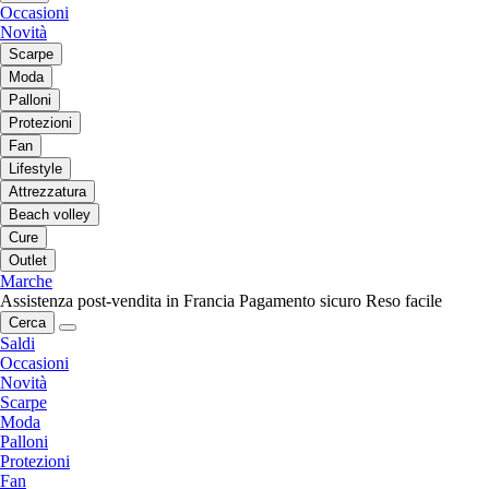
Occasioni
Novità
Scarpe
Moda
Palloni
Protezioni
Fan
Lifestyle
Attrezzatura
Beach volley
Cure
Outlet
Marche
Assistenza post-vendita in Francia
Pagamento sicuro
Reso facile
Cerca
Saldi
Occasioni
Novità
Scarpe
Moda
Palloni
Protezioni
Fan