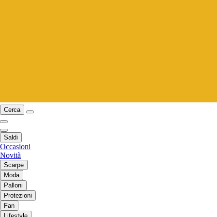
Cerca
Saldi
Occasioni
Novità
Scarpe
Moda
Palloni
Protezioni
Fan
Lifestyle