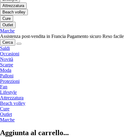
Attrezzatura
Beach volley
Cure
Outlet
Marche
Assistenza post-vendita in Francia
Pagamento sicuro
Reso facile
Cerca
Saldi
Occasioni
Novità
Scarpe
Moda
Palloni
Protezioni
Fan
Lifestyle
Attrezzatura
Beach volley
Cure
Outlet
Marche
Aggiunta al carrello...