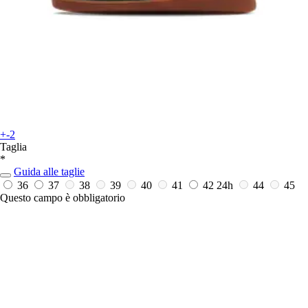
+-2
Taglia
*
Guida alle taglie
36
37
38
39
40
41
42
24h
44
45
Questo campo è obbligatorio