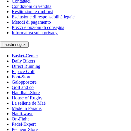
Contattaci
Condizioni di vendita
Restituzioni e rimborsi
Esclusione di responsabilità legale
Metodi di pagamento
Prezzi e opzioni di consegna
Informativa sulla privacy
I nostri negozi
Basket-Center
Daily Bikers
Direct Running
Espace Golf
Foot-Store
Galoppostore
Golf and co
Handball-Store
House of Rugby
La sellerie de Maé
Made in Paradis
Nauti-wave
On-Fight
Padel-Expert
Pecheur-Store