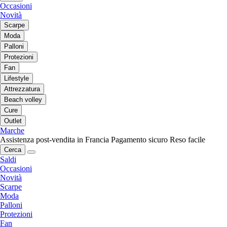
Occasioni
Novità
Scarpe
Moda
Palloni
Protezioni
Fan
Lifestyle
Attrezzatura
Beach volley
Cure
Outlet
Marche
Assistenza post-vendita in Francia
Pagamento sicuro
Reso facile
Cerca
Saldi
Occasioni
Novità
Scarpe
Moda
Palloni
Protezioni
Fan