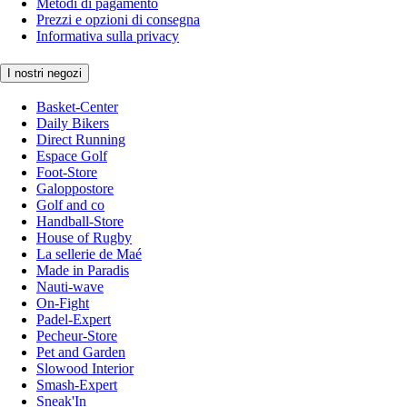
Metodi di pagamento
Prezzi e opzioni di consegna
Informativa sulla privacy
I nostri negozi
Basket-Center
Daily Bikers
Direct Running
Espace Golf
Foot-Store
Galoppostore
Golf and co
Handball-Store
House of Rugby
La sellerie de Maé
Made in Paradis
Nauti-wave
On-Fight
Padel-Expert
Pecheur-Store
Pet and Garden
Slowood Interior
Smash-Expert
Sneak'In