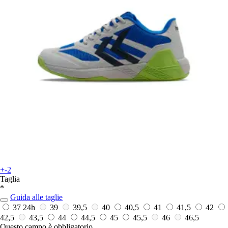
+-2
Taglia
*
Guida alle taglie
37
24h
39
39,5
40
40,5
41
41,5
42
42,5
43,5
44
44,5
45
45,5
46
46,5
Questo campo è obbligatorio