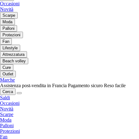
Occasioni
Novità
Scarpe
Moda
Palloni
Protezioni
Fan
Lifestyle
Attrezzatura
Beach volley
Cure
Outlet
Marche
Assistenza post-vendita in Francia
Pagamento sicuro
Reso facile
Cerca
Saldi
Occasioni
Novità
Scarpe
Moda
Palloni
Protezioni
Fan