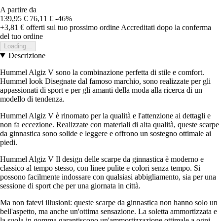
A partire da
139,95 €
76,11 €
-46%
+3,81 €
offerti sul tuo prossimo ordine
Accreditati dopo la conferma
del tuo ordine
Loading...
Descrizione
Hummel Algiz V sono la combinazione perfetta di stile e comfort.
Hummel look Disegnate dal famoso marchio, sono realizzate per gli
appassionati di sport e per gli amanti della moda alla ricerca di un
modello di tendenza.
Hummel Algiz V è rinomato per la qualità e l'attenzione ai dettagli e
non fa eccezione. Realizzate con materiali di alta qualità, queste scarpe
da ginnastica sono solide e leggere e offrono un sostegno ottimale ai
piedi.
Hummel Algiz V Il design delle scarpe da ginnastica è moderno e
classico al tempo stesso, con linee pulite e colori senza tempo. Si
possono facilmente indossare con qualsiasi abbigliamento, sia per una
sessione di sport che per una giornata in città.
Ma non fatevi illusioni: queste scarpe da ginnastica non hanno solo un
bell'aspetto, ma anche un'ottima sensazione. La soletta ammortizzata e
la suola in gomma garantiscono un'ammortizzazione ottimale a ogni