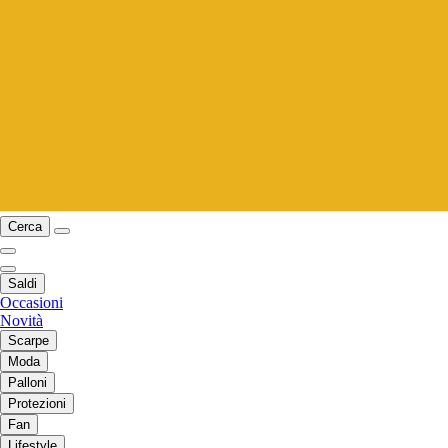
Cerca
Saldi
Occasioni
Novità
Scarpe
Moda
Palloni
Protezioni
Fan
Lifestyle