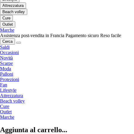
Attrezzatura
Beach volley
Cure
Outlet
Marche
Assistenza post-vendita in Francia
Pagamento sicuro
Reso facile
Cerca
Saldi
Occasioni
Novità
Scarpe
Moda
Palloni
Protezioni
Fan
Lifestyle
Attrezzatura
Beach volley
Cure
Outlet
Marche
Aggiunta al carrello...