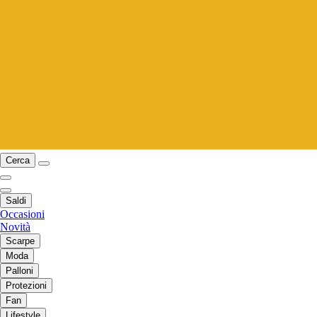
Cerca
Saldi
Occasioni
Novità
Scarpe
Moda
Palloni
Protezioni
Fan
Lifestyle