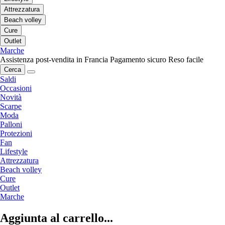
Attrezzatura
Beach volley
Cure
Outlet
Marche
Assistenza post-vendita in Francia
Pagamento sicuro
Reso facile
Cerca
Saldi
Occasioni
Novità
Scarpe
Moda
Palloni
Protezioni
Fan
Lifestyle
Attrezzatura
Beach volley
Cure
Outlet
Marche
Aggiunta al carrello...