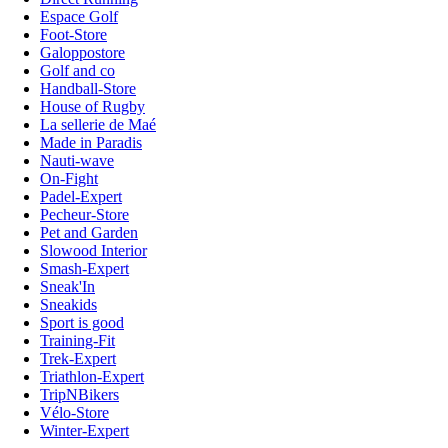
Espace Golf
Foot-Store
Galoppostore
Golf and co
Handball-Store
House of Rugby
La sellerie de Maé
Made in Paradis
Nauti-wave
On-Fight
Padel-Expert
Pecheur-Store
Pet and Garden
Slowood Interior
Smash-Expert
Sneak'In
Sneakids
Sport is good
Training-Fit
Trek-Expert
Triathlon-Expert
TripNBikers
Vélo-Store
Winter-Expert