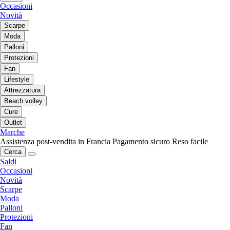
Occasioni
Novità
Scarpe
Moda
Palloni
Protezioni
Fan
Lifestyle
Attrezzatura
Beach volley
Cure
Outlet
Marche
Assistenza post-vendita in Francia
Pagamento sicuro
Reso facile
Cerca
Saldi
Occasioni
Novità
Scarpe
Moda
Palloni
Protezioni
Fan