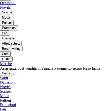
Occasioni
Novità
Scarpe
Moda
Palloni
Protezioni
Fan
Lifestyle
Attrezzatura
Beach volley
Cure
Outlet
Marche
Assistenza post-vendita in Francia
Pagamento sicuro
Reso facile
Cerca
Saldi
Occasioni
Novità
Scarpe
Moda
Palloni
Protezioni
Fan