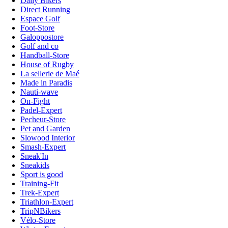
Daily Bikers
Direct Running
Espace Golf
Foot-Store
Galoppostore
Golf and co
Handball-Store
House of Rugby
La sellerie de Maé
Made in Paradis
Nauti-wave
On-Fight
Padel-Expert
Pecheur-Store
Pet and Garden
Slowood Interior
Smash-Expert
Sneak'In
Sneakids
Sport is good
Training-Fit
Trek-Expert
Triathlon-Expert
TripNBikers
Vélo-Store