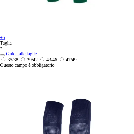
+5
Taglia
*
Guida alle taglie
35/38
39/42
43/46
47/49
Questo campo è obbligatorio