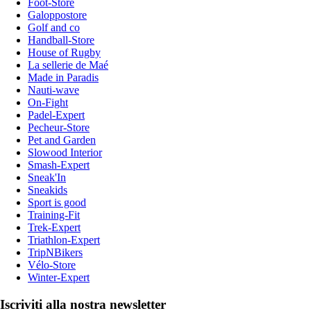
Foot-Store
Galoppostore
Golf and co
Handball-Store
House of Rugby
La sellerie de Maé
Made in Paradis
Nauti-wave
On-Fight
Padel-Expert
Pecheur-Store
Pet and Garden
Slowood Interior
Smash-Expert
Sneak'In
Sneakids
Sport is good
Training-Fit
Trek-Expert
Triathlon-Expert
TripNBikers
Vélo-Store
Winter-Expert
Iscriviti alla nostra newsletter