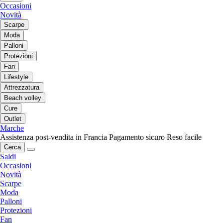
Occasioni
Novità
Scarpe
Moda
Palloni
Protezioni
Fan
Lifestyle
Attrezzatura
Beach volley
Cure
Outlet
Marche
Assistenza post-vendita in Francia
Pagamento sicuro
Reso facile
Cerca
Saldi
Occasioni
Novità
Scarpe
Moda
Palloni
Protezioni
Fan