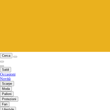
Cerca
Saldi
Occasioni
Novità
Scarpe
Moda
Palloni
Protezioni
Fan
Lifestyle