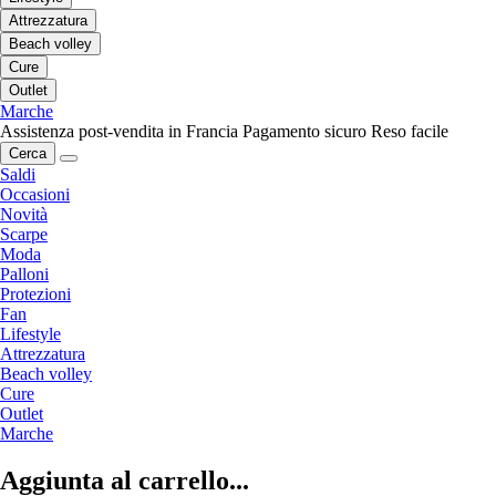
Attrezzatura
Beach volley
Cure
Outlet
Marche
Assistenza post-vendita in Francia
Pagamento sicuro
Reso facile
Cerca
Saldi
Occasioni
Novità
Scarpe
Moda
Palloni
Protezioni
Fan
Lifestyle
Attrezzatura
Beach volley
Cure
Outlet
Marche
Aggiunta al carrello...