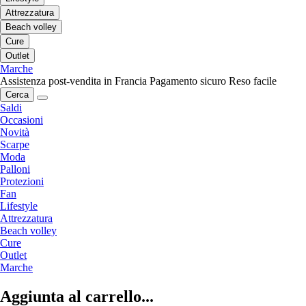
Attrezzatura
Beach volley
Cure
Outlet
Marche
Assistenza post-vendita in Francia
Pagamento sicuro
Reso facile
Cerca
Saldi
Occasioni
Novità
Scarpe
Moda
Palloni
Protezioni
Fan
Lifestyle
Attrezzatura
Beach volley
Cure
Outlet
Marche
Aggiunta al carrello...