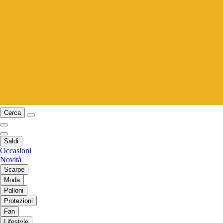
Cerca
Saldi
Occasioni
Novità
Scarpe
Moda
Palloni
Protezioni
Fan
Lifestyle