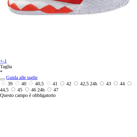
+-1
Taglia
*
Guida alle taglie
39
40
40,5
41
42
42,5
24h
43
44
44,5
45
46
24h
47
Questo campo è obbligatorio