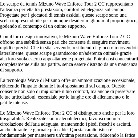
Le scarpe da tennis Mizuno Wave Enforce Tour 2 CC rappresentano
l'alleanza perfetta tra prestazioni, comfort ed eleganza sul campo.
Progettate per i giocatori di tennis assidui, queste scarpe sono una
scelta imprescindibile per chiunque desideri migliorare il proprio gioco,
godendo al contempo di un ottimo supporto.
Con il loro design innovativo, le Mizuno Wave Enforce Tour 2 CC
offrono una stabilità senza pari che consente di eseguire movimenti
rapidi e precisi. Che tu stia servendo, restituendo il gioco o muovendoti
lateralmente, queste scarpe garantiscono un'aderenza ottimale grazie
alla loro suola esterna appositamente progettata. Potrai così concentrarti
completamente sulla tua partita, senza essere distratto da una mancanza
di supporto.
La tecnologia Wave di Mizuno offre un'ammortizzazione eccezionale,
riducendo l'impatto durante i tuoi spostamenti sul campo. Questo
consente non solo di migliorare il tuo comfort, ma anche di preservare
le tue articolazioni, essenziale per le lunghe ore di allenamento o le
partite intense.
Le Mizuno Wave Enforce Tour 2 CC si distinguono anche per la loro
traspirabilità. Realizzate con materiali tecnici, favoriscono una
circolazione dell'aria adeguata, mantenendo i piedi freschi e asciutti,
anche durante le giornate più calde. Questa caratteristica è
fondamentale per mantenere un'ottima prestazione, riducendo la fatica