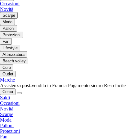
Occasioni
Novità
Scarpe
Moda
Palloni
Protezioni
Fan
Lifestyle
Attrezzatura
Beach volley
Cure
Outlet
Marche
Assistenza post-vendita in Francia
Pagamento sicuro
Reso facile
Cerca
Saldi
Occasioni
Novità
Scarpe
Moda
Palloni
Protezioni
Fan