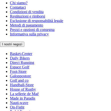
Chi siamo?
Contattaci
Condizioni di vendita
Restituzioni e rimborsi
Esclusione di responsabilità legale
Metodi di pagamento
Prezzi e opzioni di consegna
Informativa sulla privacy
I nostri negozi
Basket-Center
Daily Bikers
Direct Running
Espace Golf
Foot-Store
Galoppostore
Golf and co
Handball-Store
House of Rugby
La sellerie de Maé
Made in Paradis
Nauti-wave
On-Fight