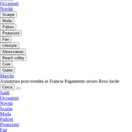
Occasioni
Novità
Scarpe
Moda
Palloni
Protezioni
Fan
Lifestyle
Attrezzatura
Beach volley
Cure
Outlet
Marche
Assistenza post-vendita in Francia
Pagamento sicuro
Reso facile
Cerca
Saldi
Occasioni
Novità
Scarpe
Moda
Palloni
Protezioni
Fan