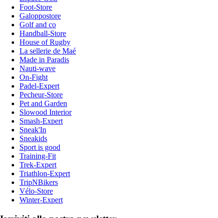
Foot-Store
Galoppostore
Golf and co
Handball-Store
House of Rugby
La sellerie de Maé
Made in Paradis
Nauti-wave
On-Fight
Padel-Expert
Pecheur-Store
Pet and Garden
Slowood Interior
Smash-Expert
Sneak'In
Sneakids
Sport is good
Training-Fit
Trek-Expert
Triathlon-Expert
TripNBikers
Vélo-Store
Winter-Expert